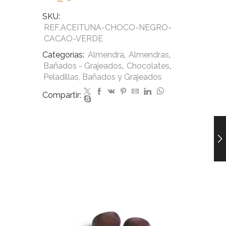
SKU:
REF.ACEITUNA-CHOCO-NEGRO-
CACAO-VERDE
Categorías:
Almendra
,
Almendras
,
Bañados - Grajeados
,
Chocolates
,
Peladillas, Bañados y Grajeados
Compartir: