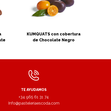
a
KUMQUATS con cobertura
Cap
ate
de Chocolate Negro
TE AYUDAMOS
+34 965 61 31 74
Info@pasteleríaescoda.com