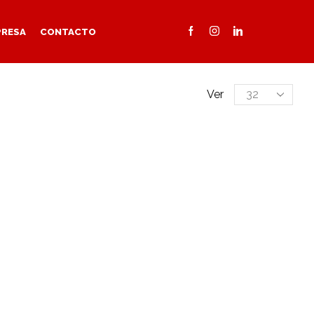
PRESA
CONTACTO
Products
Ver
per
page