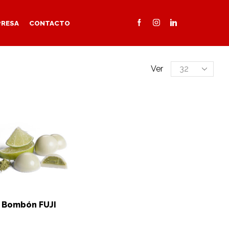
PRESA
CONTACTO
Products
Ver
per
page
Bombón FUJI