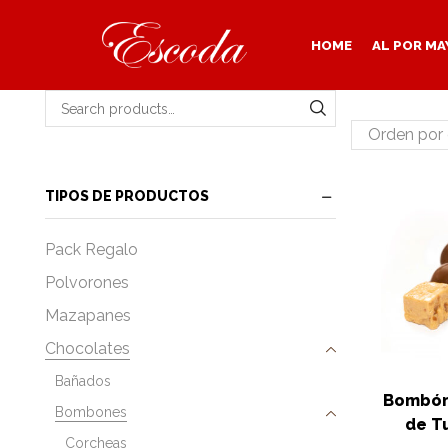
HOME
AL POR MA
Search for:
SEARCH
TIPOS DE PRODUCTOS
Pack Regalo
Polvorones
Mazapanes
Chocolates
Bañados
Bombón
Bombones
de Tu
Corcheas