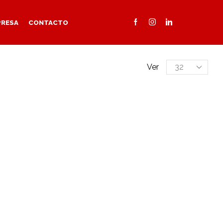
PRESA
CONTACTO
Products
Ver
per
page