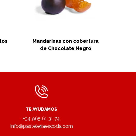
tos
Mandarinas con cobertura
e
de Chocolate Negro
Alme
TE AYUDAMOS
+34 965 61 31 74
Info@pasteleríaescoda.com