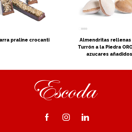
arra praline crocanti
Almendritas rellenas
Turrón a la Piedra ORO
azucares añadido
Facebook
Instagram
Linkedin