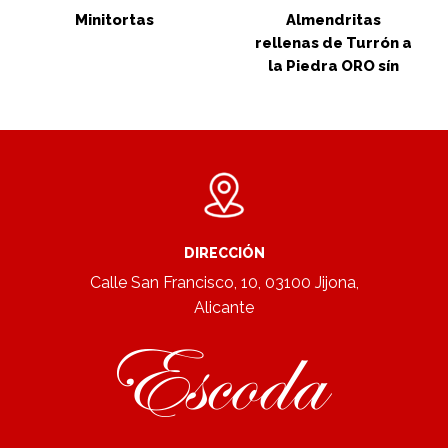
Minitortas
Almendritas
rellenas de Turrón a
la Piedra ORO sín
azucares añadidos
DIRECCIÓN
Calle San Francisco, 10, 03100 Jijona,
Alicante