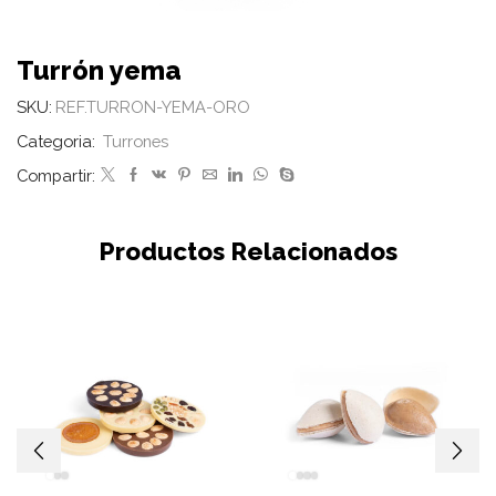
Turrón yema
SKU:
REF.TURRON-YEMA-ORO
Categoria:
Turrones
Compartir:
Productos Relacionados