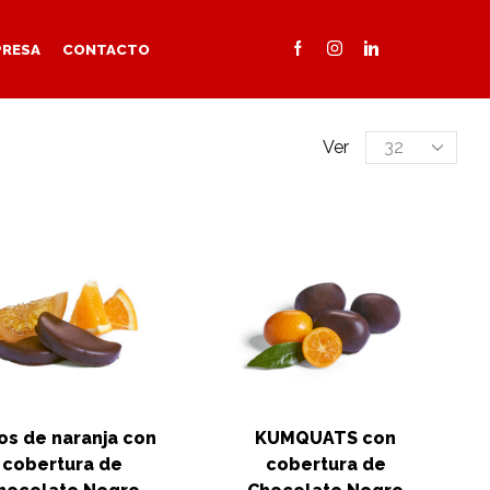
PRESA
CONTACTO
Products
Ver
per
page
os de naranja con
KUMQUATS con
cobertura de
cobertura de