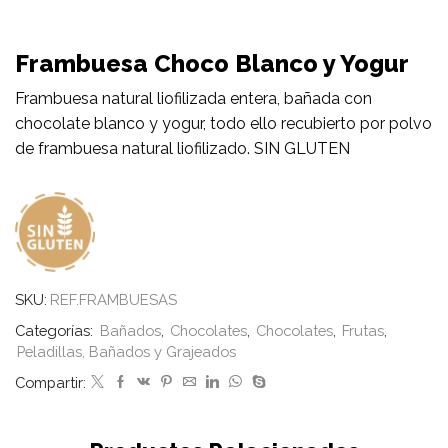
Frambuesa Choco Blanco y Yogur
Frambuesa natural liofilizada entera, bañada con
chocolate blanco y yogur, todo ello recubierto por polvo
de frambuesa natural liofilizado. SIN GLUTEN
SKU:
REF.FRAMBUESAS
Categorías:
Bañados
,
Chocolates
,
Chocolates
,
Frutas
,
Peladillas, Bañados y Grajeados
Compartir: